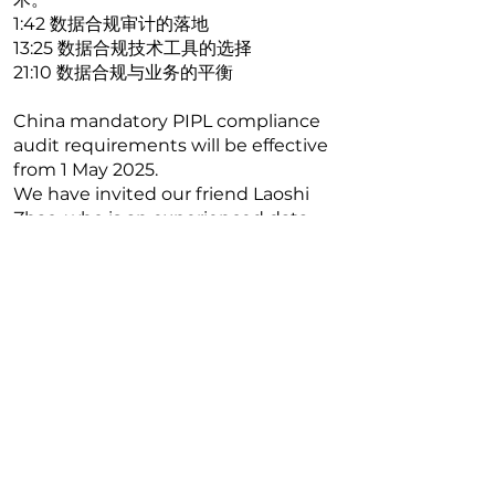
1:42 数据合规审计的落地
13:25 数据合规技术工具的选择
21:10 数据合规与业务的平衡
China mandatory PIPL compliance
audit requirements will be effective
from 1 May 2025.
We have invited our friend Laoshi
Zhao, who is an experienced data
compliance expert in the industry to
share his insights about how to
implement the new audit
requirements in the MNC
environment.
Read More